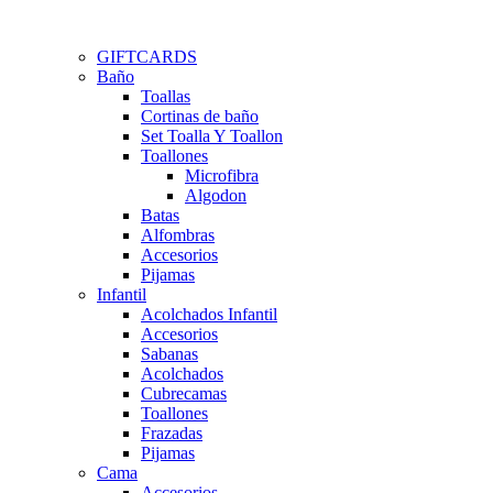
GIFTCARDS
Baño
Toallas
Cortinas de baño
Set Toalla Y Toallon
Toallones
Microfibra
Algodon
Batas
Alfombras
Accesorios
Pijamas
Infantil
Acolchados Infantil
Accesorios
Sabanas
Acolchados
Cubrecamas
Toallones
Frazadas
Pijamas
Cama
Accesorios