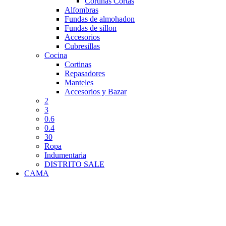
Cortinas Cortas
Alfombras
Fundas de almohadon
Fundas de sillon
Accesorios
Cubresillas
Cocina
Cortinas
Repasadores
Manteles
Accesorios y Bazar
2
3
0.6
0.4
30
Ropa
Indumentaria
DISTRITO SALE
CAMA