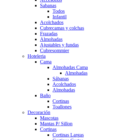
Sabanas
Todos
Infantil
Acolchados
Cubrecamas y colchas
Frazadas
Almohadas
Ajustables y fundas
Cubresommier
Hoteleria
Cama
Almohadas Cama
Almohadas
Sábanas
Acolchados
Almohadas
Baño
Cortinas
Toallones
Decoración
Mascotas
Mantas P/ Sillon
Cortinas
Cortinas Largas