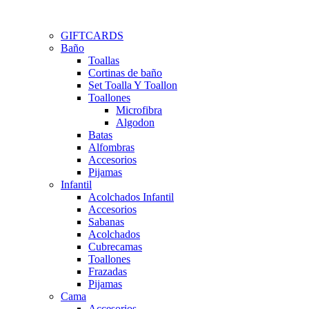
GIFTCARDS
Baño
Toallas
Cortinas de baño
Set Toalla Y Toallon
Toallones
Microfibra
Algodon
Batas
Alfombras
Accesorios
Pijamas
Infantil
Acolchados Infantil
Accesorios
Sabanas
Acolchados
Cubrecamas
Toallones
Frazadas
Pijamas
Cama
Accesorios