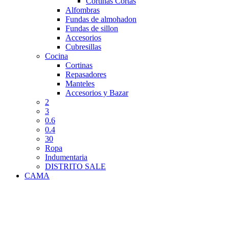
Cortinas Cortas
Alfombras
Fundas de almohadon
Fundas de sillon
Accesorios
Cubresillas
Cocina
Cortinas
Repasadores
Manteles
Accesorios y Bazar
2
3
0.6
0.4
30
Ropa
Indumentaria
DISTRITO SALE
CAMA