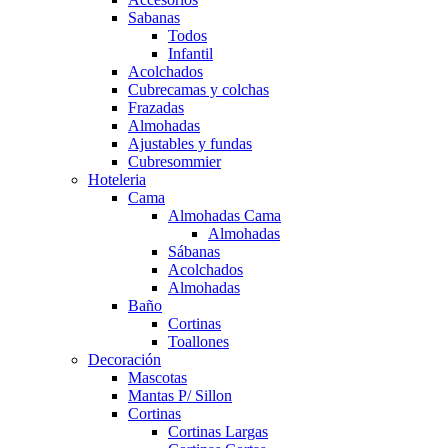
Sabanas
Todos
Infantil
Acolchados
Cubrecamas y colchas
Frazadas
Almohadas
Ajustables y fundas
Cubresommier
Hoteleria
Cama
Almohadas Cama
Almohadas
Sábanas
Acolchados
Almohadas
Baño
Cortinas
Toallones
Decoración
Mascotas
Mantas P/ Sillon
Cortinas
Cortinas Largas